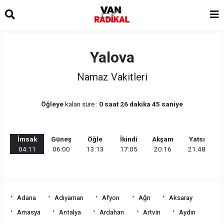
Yalova
Namaz Vakitleri
Öğleye
kalan süre :
0 saat 26 dakika 45 saniye
İmsak
Güneş
Öğle
İkindi
Akşam
Yatsı
04:11
06:00
13:13
17:05
20:16
21:48
Adana
Adıyaman
Afyon
Ağrı
Aksaray
Amasya
Antalya
Ardahan
Artvin
Aydın