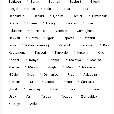
Balıkesir
Bartın
Batman
Bayburt
Bilecik
Bingöl
Bitlis
Bolu
Burdur
Bursa
Çanakkale
Çankırı
Çorum
Denizli
Diyarbakır
Düzce
Edirne
Elazığ
Erzincan
Erzurum
Eskişehir
Gaziantep
Giresun
Gümüşhane
Hakkari
Hatay
Iğdır
Isparta
İstanbul
İzmir
Kahramanmaraş
Karabük
Karaman
Kars
Kastamonu
Kayseri
Kırıkkale
Kırşehir
Kilis
Kocaeli
Konya
Kütahya
Malatya
Manisa
Mardin
Mersin
Muğla
Muş
Nevşehir
Niğde
Ordu
Osmaniye
Rize
Adapazarı
Samsun
Siirt
Sinop
Sivas
Şanlıurfa
Şırnak
Tekirdağ
Tokat
Trabzon
Tunceli
Uşak
Van
Yalova
Yozgat
Zonguldak
Kütahya
Ankara