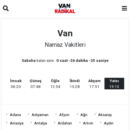
Van
Namaz Vakitleri
Sabaha
kalan süre :
0 saat -26 dakika -25 saniye
İmsak
Güneş
Öğle
İkindi
Akşam
Yatsı
06:20
07:48
12:54
15:28
17:51
19:13
Adana
Adıyaman
Afyon
Ağrı
Aksaray
Amasya
Antalya
Ardahan
Artvin
Aydın