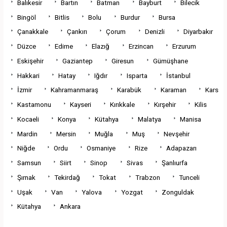
Balıkesir
Bartın
Batman
Bayburt
Bilecik
Bingöl
Bitlis
Bolu
Burdur
Bursa
Çanakkale
Çankırı
Çorum
Denizli
Diyarbakır
Düzce
Edirne
Elazığ
Erzincan
Erzurum
Eskişehir
Gaziantep
Giresun
Gümüşhane
Hakkari
Hatay
Iğdır
Isparta
İstanbul
İzmir
Kahramanmaraş
Karabük
Karaman
Kars
Kastamonu
Kayseri
Kırıkkale
Kırşehir
Kilis
Kocaeli
Konya
Kütahya
Malatya
Manisa
Mardin
Mersin
Muğla
Muş
Nevşehir
Niğde
Ordu
Osmaniye
Rize
Adapazarı
Samsun
Siirt
Sinop
Sivas
Şanlıurfa
Şırnak
Tekirdağ
Tokat
Trabzon
Tunceli
Uşak
Van
Yalova
Yozgat
Zonguldak
Kütahya
Ankara