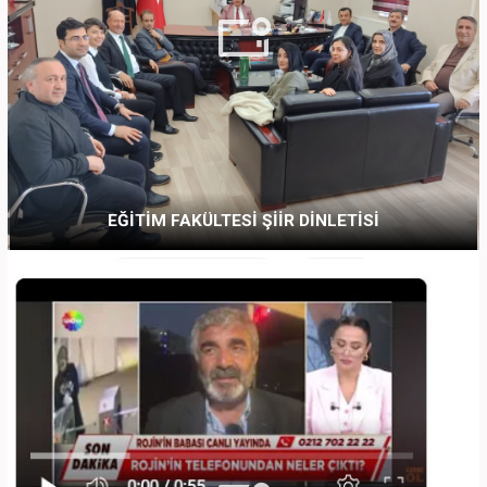
EĞİTİM FAKÜLTESİ ŞİİR DİNLETİSİ