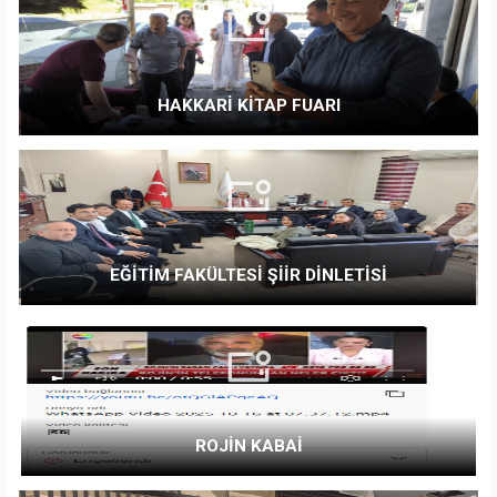
HAKKARİ KİTAP FUARI
EĞİTİM FAKÜLTESİ ŞİİR DİNLETİSİ
ROJİN KABAİ