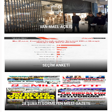
VAN MALL AÇILIŞ
SEÇİM ANKETİ
28 ŞUBATI GÖRMEYEN MİLLİ GAZETE