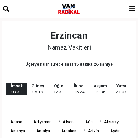
Erzincan
Namaz Vakitleri
Öğleye
kalan süre :
4 saat 15 dakika 26 saniye
İmsak
Güneş
Öğle
İkindi
Akşam
Yatsı
03:31
05:19
12:33
16:24
19:36
21:07
Adana
Adıyaman
Afyon
Ağrı
Aksaray
Amasya
Antalya
Ardahan
Artvin
Aydın