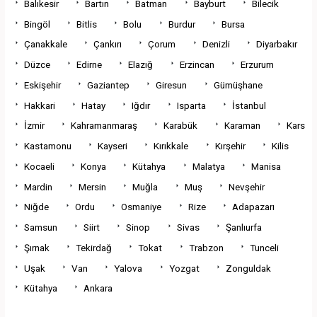
Balıkesir
Bartın
Batman
Bayburt
Bilecik
Bingöl
Bitlis
Bolu
Burdur
Bursa
Çanakkale
Çankırı
Çorum
Denizli
Diyarbakır
Düzce
Edirne
Elazığ
Erzincan
Erzurum
Eskişehir
Gaziantep
Giresun
Gümüşhane
Hakkari
Hatay
Iğdır
Isparta
İstanbul
İzmir
Kahramanmaraş
Karabük
Karaman
Kars
Kastamonu
Kayseri
Kırıkkale
Kırşehir
Kilis
Kocaeli
Konya
Kütahya
Malatya
Manisa
Mardin
Mersin
Muğla
Muş
Nevşehir
Niğde
Ordu
Osmaniye
Rize
Adapazarı
Samsun
Siirt
Sinop
Sivas
Şanlıurfa
Şırnak
Tekirdağ
Tokat
Trabzon
Tunceli
Uşak
Van
Yalova
Yozgat
Zonguldak
Kütahya
Ankara