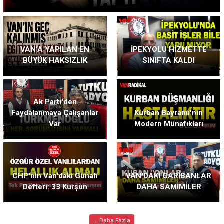
VAN'A YAPILAN EN
İPEKYOLU HİZMETTE
BÜYÜK HAKSIZLIK
SINIFTA KALDI
Ak Parti'den
Faydalanmaya Çalışanlar
Kurban Bayramı'nın
Var
Modern Münafıkları
CHP'nin Van'daki Günah
VAN'DAKİ GARİBANLAR
Defteri: 33 Kurşun
DAHA SAMİMİLER
... Daha Fazla