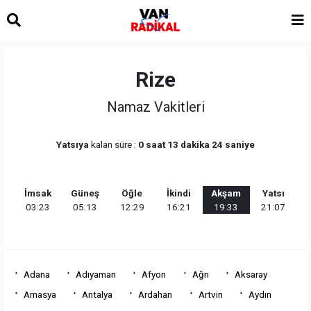
Rize
Namaz Vakitleri
Yatsıya
kalan süre :
0 saat 13 dakika 24 saniye
İmsak
Güneş
Öğle
İkindi
Akşam
Yatsı
03:23
05:13
12:29
16:21
19:33
21:07
Adana
Adıyaman
Afyon
Ağrı
Aksaray
Amasya
Antalya
Ardahan
Artvin
Aydın