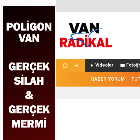
Videolar
Fotoğr
HABER YORUM
TU