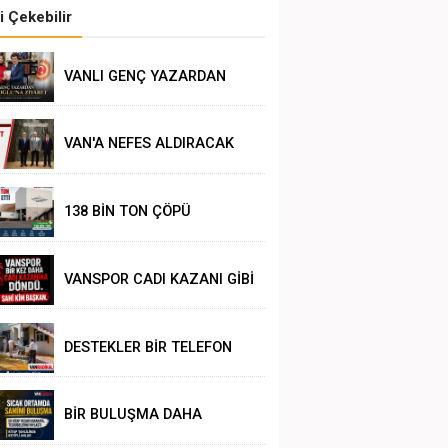
zi Çekebilir
VANLI GENÇ YAZARDAN
TÜRKMENOĞLU'NA ZİYARET
VAN'A NEFES ALDIRACAK
PROJE İMZALANDI
138 BİN TON ÇÖPÜ
TOPLANDI
VANSPOR CADI KAZANI GİBİ
İPEKYOLU BELDİYESİ BASINA TOSL
DESTEKLER BİR TELEFON
KADAR YAKIN
BİR BULUŞMA DAHA
GERÇEKLEŞTİ