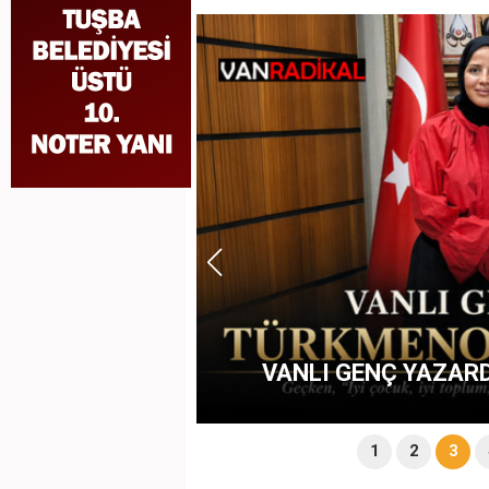
 ZİYARET
ÖCALAN K
1
2
3