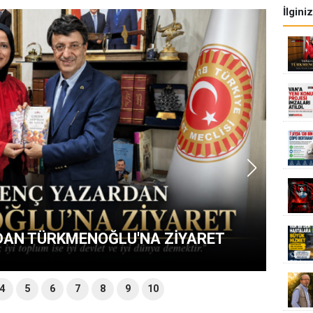
İlgini
APSAM DIŞI KALACAK
4
5
6
7
8
9
10