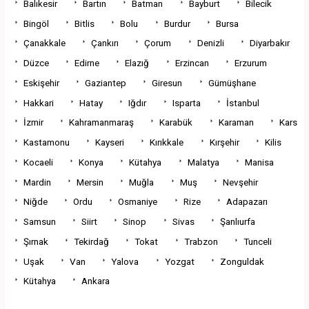
Balıkesir
Bartın
Batman
Bayburt
Bilecik
Bingöl
Bitlis
Bolu
Burdur
Bursa
Çanakkale
Çankırı
Çorum
Denizli
Diyarbakır
Düzce
Edirne
Elazığ
Erzincan
Erzurum
Eskişehir
Gaziantep
Giresun
Gümüşhane
Hakkari
Hatay
Iğdır
Isparta
İstanbul
İzmir
Kahramanmaraş
Karabük
Karaman
Kars
Kastamonu
Kayseri
Kırıkkale
Kırşehir
Kilis
Kocaeli
Konya
Kütahya
Malatya
Manisa
Mardin
Mersin
Muğla
Muş
Nevşehir
Niğde
Ordu
Osmaniye
Rize
Adapazarı
Samsun
Siirt
Sinop
Sivas
Şanlıurfa
Şırnak
Tekirdağ
Tokat
Trabzon
Tunceli
Uşak
Van
Yalova
Yozgat
Zonguldak
Kütahya
Ankara