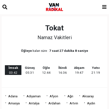
Tokat
Namaz Vakitleri
Öğleye
kalan süre :
7 saat 27 dakika 8 saniye
İmsak
Güneş
Öğle
İkindi
Akşam
Yatsı
03:42
05:31
12:44
16:36
19:47
21:19
Adana
Adıyaman
Afyon
Ağrı
Aksaray
Amasya
Antalya
Ardahan
Artvin
Aydın