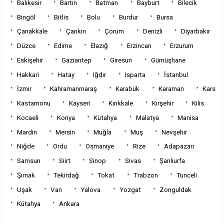
Balıkesir
Bartın
Batman
Bayburt
Bilecik
Bingöl
Bitlis
Bolu
Burdur
Bursa
Çanakkale
Çankırı
Çorum
Denizli
Diyarbakır
Düzce
Edirne
Elazığ
Erzincan
Erzurum
Eskişehir
Gaziantep
Giresun
Gümüşhane
Hakkari
Hatay
Iğdır
Isparta
İstanbul
İzmir
Kahramanmaraş
Karabük
Karaman
Kars
Kastamonu
Kayseri
Kırıkkale
Kırşehir
Kilis
Kocaeli
Konya
Kütahya
Malatya
Manisa
Mardin
Mersin
Muğla
Muş
Nevşehir
Niğde
Ordu
Osmaniye
Rize
Adapazarı
Samsun
Siirt
Sinop
Sivas
Şanlıurfa
Şırnak
Tekirdağ
Tokat
Trabzon
Tunceli
Uşak
Van
Yalova
Yozgat
Zonguldak
Kütahya
Ankara