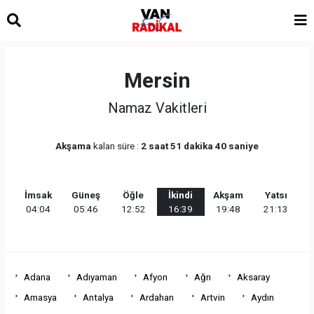
Mersin
Namaz Vakitleri
Akşama
kalan süre :
2 saat 51 dakika 40 saniye
İmsak
Güneş
Öğle
İkindi
Akşam
Yatsı
04:04
05:46
12:52
16:39
19:48
21:13
Adana
Adıyaman
Afyon
Ağrı
Aksaray
Amasya
Antalya
Ardahan
Artvin
Aydın