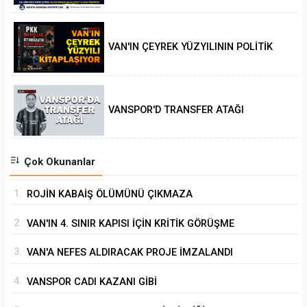
VAN'IN ÇEYREK YÜZYILININ POLİTİK
ANALİZİ
VANSPOR'D TRANSFER ATAĞI
Çok Okunanlar
1.
ROJİN KABAİŞ ÖLÜMÜNÜ ÇIKMAZA
SÜRÜKLEMEK
2.
VAN'IN 4. SINIR KAPISI İÇİN KRİTİK GÖRÜŞME
3.
VAN'A NEFES ALDIRACAK PROJE İMZALANDI
4.
VANSPOR CADI KAZANI GİBİ