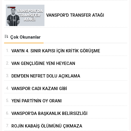
VANSPOR'D TRANSFER ATAĞI
Çok Okunanlar
1.
VAN'IN 4. SINIR KAPISI İÇİN KRİTİK GÖRÜŞME
2.
VAN GENÇLİĞİNE YENİ HEYECAN
3.
DEM'DEN NEFRET DOLU AÇIKLAMA
4.
VANSPOR CADI KAZANI GİBİ
5.
YENİ PARTİ'NİN OY ORANI
6.
VANSPOR’DA BAŞKANLIK BELİRSİZLİĞİ
7.
ROJİN KABAİŞ ÖLÜMÜNÜ ÇIKMAZA