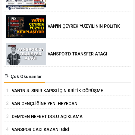
VAN'IN ÇEYREK YÜZYILININ POLİTİK
ANALİZİ
VANSPOR'D TRANSFER ATAĞI
Çok Okunanlar
1.
VAN'IN 4. SINIR KAPISI İÇİN KRİTİK GÖRÜŞME
2.
VAN GENÇLİĞİNE YENİ HEYECAN
3.
DEM'DEN NEFRET DOLU AÇIKLAMA
4.
VANSPOR CADI KAZANI GİBİ