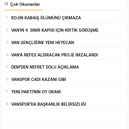
Çok Okunanlar
1.
ROJİN KABAİŞ ÖLÜMÜNÜ ÇIKMAZA
SÜRÜKLEMEK
2.
VAN'IN 4. SINIR KAPISI İÇİN KRİTİK GÖRÜŞME
3.
VAN GENÇLİĞİNE YENİ HEYECAN
4.
VAN'A NEFES ALDIRACAK PROJE İMZALANDI
5.
DEM'DEN NEFRET DOLU AÇIKLAMA
6.
VANSPOR CADI KAZANI GİBİ
7.
YENİ PARTİ'NİN OY ORANI
8.
VANSPOR’DA BAŞKANLIK BELİRSİZLİĞİ