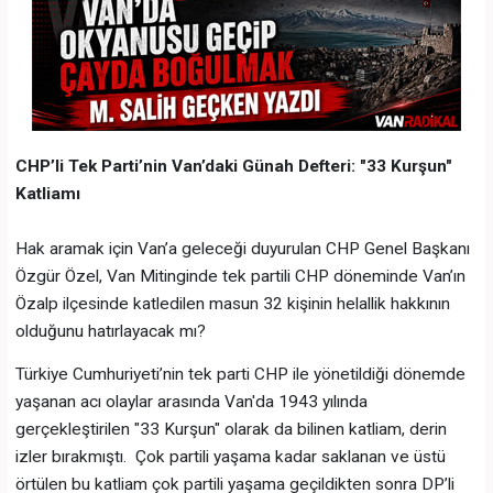
CHP’li Tek Parti’nin Van’daki Günah Defteri: "33 Kurşun"
Katliamı
Hak aramak için Van’a geleceği duyurulan CHP Genel Başkanı
Özgür Özel, Van Mitinginde tek partili CHP döneminde Van’ın
Özalp ilçesinde katledilen masun 32 kişinin helallik hakkının
olduğunu hatırlayacak mı?
Türkiye Cumhuriyeti’nin tek parti CHP ile yönetildiği dönemde
yaşanan acı olaylar arasında Van'da 1943 yılında
gerçekleştirilen "33 Kurşun" olarak da bilinen katliam, derin
izler bırakmıştı. Çok partili yaşama kadar saklanan ve üstü
örtülen bu katliam çok partili yaşama geçildikten sonra DP’li