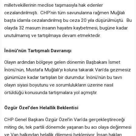
milletvekillerinin meclise taşımasıyla hak edenler
cezalandırılmıştı. CHP’nin tüm savunularına rağmen Muğlalı
başta idamla cezalandırılmış bu ceza 20 yıla düşürülmüştü. Bu
olayda 32 masum insanın hayatını kaybetmesi, bugüne kadar
unutulmamış ve tartışılmaya devam etmektedir.
İnönü'nün Tartışmalı Davranışı
Olayın ardından bölgeye gelen dönemin Başbakanı İsmet
İnönü'nün, Mustafa Muğlalı'yı koluna takarak Van'da gezmesiz
günümüze kadar tartışılan bir durumdur. İnönü'nün bu tavrı
olayın siyasi boyutunu ve sorumlulukların üzerine nasıl
örtüldüğü konusunda tartışmalara yol açmıştır.
Özgür Özel'den Helallik Beklentisi
CHP Genel Başkanı Özgür Özel'in Van'da gerçekleştireceği
miting de, tek partili dönemde yaşanan bu acı olaya değinmesi
ve Van halkından helallik dilemesi bekleniyor. İnsan hakları