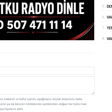
İM
5.
DE
6.
VA
7.
YE
8.
VA
BE
ici, hakaret ve küfür içeren, aşağılayıcı, küçük düşürücü, kaba,
erici ya da benzeri niteliklerde içeriklerden doğan her türlü mali,
ye/Üyeler’e aittir.