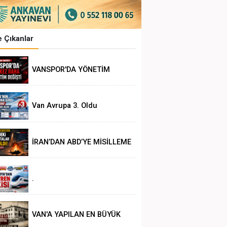
 Çıkanlar
VANSPOR'DA YÖNETİM
DEĞİŞİKLİĞİ
Van Avrupa 3. Oldu
İRAN’DAN ABD’YE MİSİLLEME
.
VAN'A YAPILAN EN BÜYÜK
HAKSIZLIK