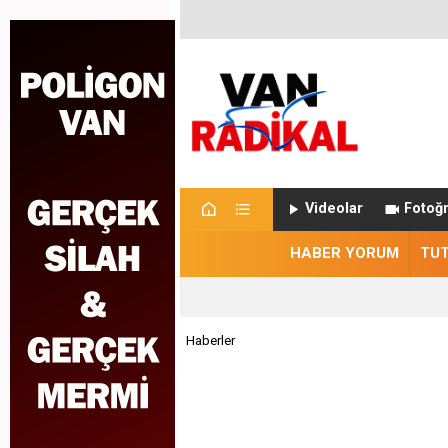
Videolar
Fotoğr
HABER YORUM
TU
Haberler