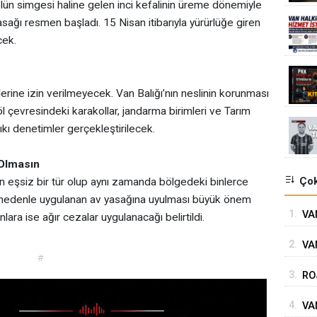
ün simgesi haline gelen inci kefalinin üreme dönemiyle
yasağı resmen başladı. 15 Nisan itibarıyla yürürlüğe giren
ek.
lerine izin verilmeyecek. Van Balığı’nın neslinin korunması
l çevresindeki karakollar, jandarma birimleri ve Tarım
ıkı denetimler gerçekleştirilecek.
 Olmasın
Çok
 eşsiz bir tür olup aynı zamanda bölgedeki binlerce
u nedenle uygulanan av yasağına uyulması büyük önem
1.
VA
lara ise ağır cezalar uygulanacağı belirtildi.
2.
VAN
#
GÖ
3.
RO
SÜ
4.
VA