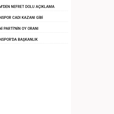
ZALANDI
M'DEN NEFRET DOLU AÇIKLAMA
NSPOR CADI KAZANI GİBİ
Nİ PARTİ'NİN OY ORANI
NSPOR’DA BAŞKANLIK
LİRSİZLİĞİ