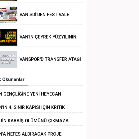
VAN SDİ'DEN FESTİVALE
TEPKİ
VAN'IN ÇEYREK YÜZYILININ
POLİTİK ANALİZİ
VANSPOR'D TRANSFER ATAĞI
 Okunanlar
N GENÇLİĞİNE YENİ HEYECAN
'IN 4. SINIR KAPISI İÇİN KRİTİK
RÜŞME
JİN KABAİŞ ÖLÜMÜNÜ ÇIKMAZA
RÜKLEMEK
N'A NEFES ALDIRACAK PROJE