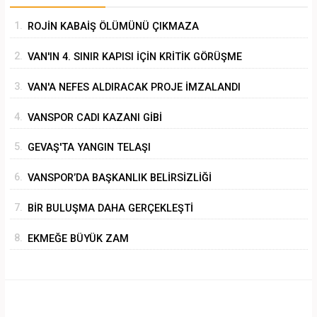
1.
ROJİN KABAİŞ ÖLÜMÜNÜ ÇIKMAZA
SÜRÜKLEMEK
2.
VAN'IN 4. SINIR KAPISI İÇİN KRİTİK GÖRÜŞME
3.
VAN'A NEFES ALDIRACAK PROJE İMZALANDI
4.
VANSPOR CADI KAZANI GİBİ
5.
GEVAŞ'TA YANGIN TELAŞI
6.
VANSPOR’DA BAŞKANLIK BELİRSİZLİĞİ
7.
BİR BULUŞMA DAHA GERÇEKLEŞTİ
8.
EKMEĞE BÜYÜK ZAM