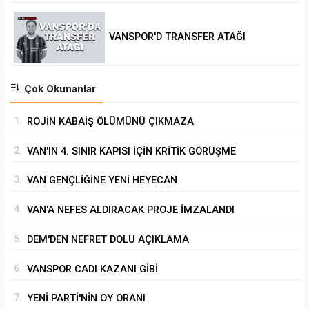
VANSPOR'D TRANSFER ATAĞI
Çok Okunanlar
1.
ROJİN KABAİŞ ÖLÜMÜNÜ ÇIKMAZA
SÜRÜKLEMEK
2.
VAN'IN 4. SINIR KAPISI İÇİN KRİTİK GÖRÜŞME
3.
VAN GENÇLİĞİNE YENİ HEYECAN
4.
VAN'A NEFES ALDIRACAK PROJE İMZALANDI
5.
DEM'DEN NEFRET DOLU AÇIKLAMA
6.
VANSPOR CADI KAZANI GİBİ
7.
YENİ PARTİ'NİN OY ORANI