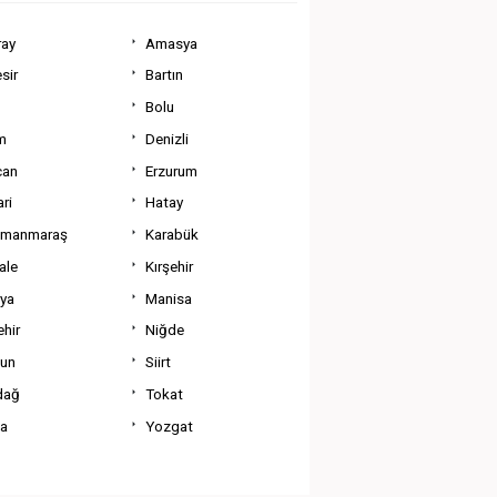
ray
Amasya
sir
Bartın
Bolu
m
Denizli
can
Erzurum
ri
Hatay
amanmaraş
Karabük
ale
Kırşehir
tya
Manisa
hir
Niğde
un
Siirt
dağ
Tokat
va
Yozgat