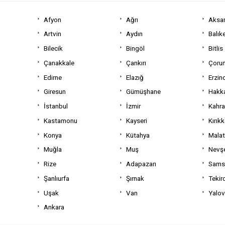
Afyon
Ağrı
Aksa
Artvin
Aydın
Balıke
Bilecik
Bingöl
Bitlis
Çanakkale
Çankırı
Çoru
Edirne
Elazığ
Erzin
Giresun
Gümüşhane
Hakka
İstanbul
İzmir
Kahr
Kastamonu
Kayseri
Kırıkk
Konya
Kütahya
Mala
Muğla
Muş
Nevşe
Rize
Adapazarı
Sams
Şanlıurfa
Şırnak
Tekir
Uşak
Van
Yalo
Ankara