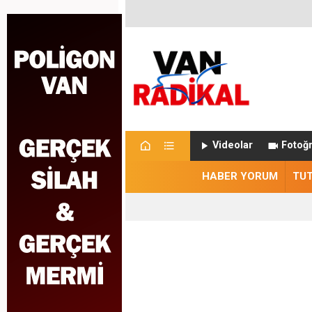
Videolar
Fotoğr
HABER YORUM
TU