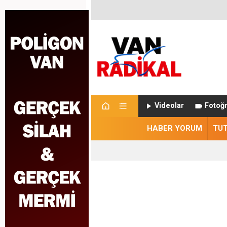
Videolar
Fotoğr
HABER YORUM
TU