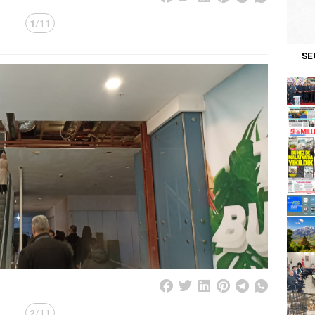
1
/11
SE
2
/11