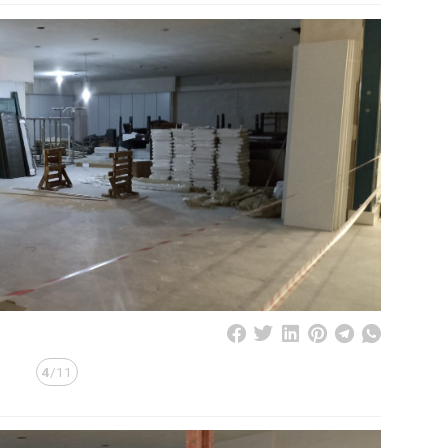
4
/11