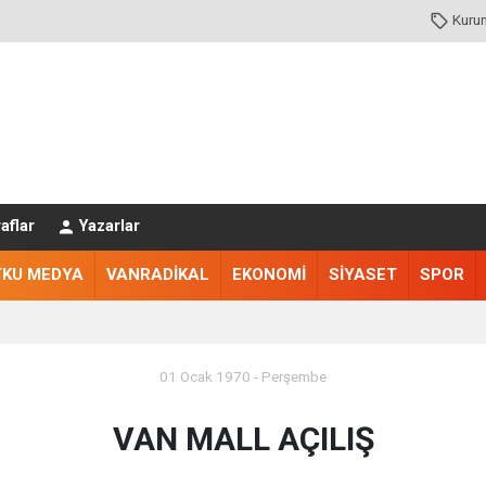
Kuru
aflar
Yazarlar
TKU MEDYA
VANRADİKAL
EKONOMİ
SİYASET
SPOR
01 Ocak 1970 - Perşembe
VAN MALL AÇILIŞ