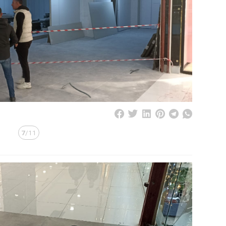
7
/11