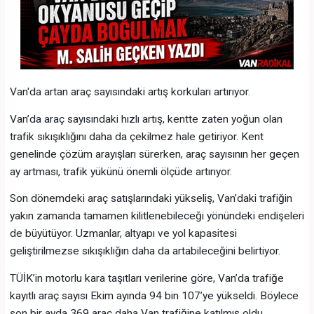
Van'da artan araç sayısındaki artış korkuları artırıyor.
Van’da araç sayısındaki hızlı artış, kentte zaten yoğun olan
trafik sıkışıklığını daha da çekilmez hale getiriyor. Kent
genelinde çözüm arayışları sürerken, araç sayısının her geçen
ay artması, trafik yükünü önemli ölçüde artırıyor.
Son dönemdeki araç satışlarındaki yükseliş, Van’daki trafiğin
yakın zamanda tamamen kilitlenebileceği yönündeki endişeleri
de büyütüyor. Uzmanlar, altyapı ve yol kapasitesi
geliştirilmezse sıkışıklığın daha da artabileceğini belirtiyor.
TÜİK’in motorlu kara taşıtları verilerine göre, Van’da trafiğe
kayıtlı araç sayısı Ekim ayında 94 bin 107’ye yükseldi. Böylece
son bir ayda 369 araç daha Van trafiğine katılmış oldu.