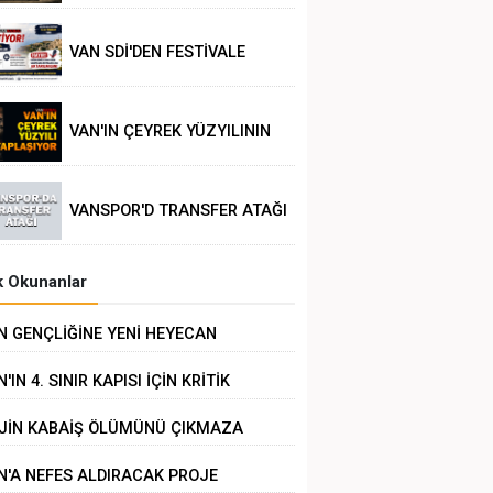
VAN SDİ'DEN FESTİVALE
TEPKİ
VAN'IN ÇEYREK YÜZYILININ
POLİTİK ANALİZİ
VANSPOR'D TRANSFER ATAĞI
 Okunanlar
N GENÇLİĞİNE YENİ HEYECAN
'IN 4. SINIR KAPISI İÇİN KRİTİK
RÜŞME
JİN KABAİŞ ÖLÜMÜNÜ ÇIKMAZA
RÜKLEMEK
N'A NEFES ALDIRACAK PROJE