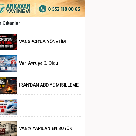
 Çıkanlar
VANSPOR'DA YÖNETİM
DEĞİŞİKLİĞİ
Van Avrupa 3. Oldu
İRAN’DAN ABD’YE MİSİLLEME
.
VAN'A YAPILAN EN BÜYÜK
HAKSIZLIK