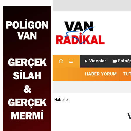
Videolar
Fotoğr
HABER YORUM
TU
Haberler