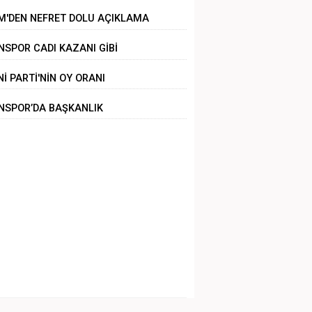
ZALANDI
M'DEN NEFRET DOLU AÇIKLAMA
NSPOR CADI KAZANI GİBİ
Nİ PARTİ'NİN OY ORANI
NSPOR’DA BAŞKANLIK
LİRSİZLİĞİ