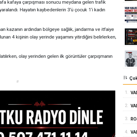
n kafa kafaya çarpışması sonucu meydana gelen trafik
 yaralandı. Hayatıın kaybedenlerin 3'ü çocuk 1'i kadın
an kazanın ardından bölgeye sağlık, jandarma ve itfaiye
lunan 4 kişinin olay yerinde yaşamını yitirdiğini belirlerken,
latılırken, olay yerinden gelen ilk görüntüler çarpışmanın
Çok
#
1.
VA
2.
VAN
GÖ
3.
RO
SÜ
4.
VA