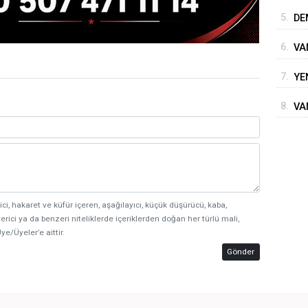
İM
5.
DE
6.
VA
7.
YE
8.
VA
BE
ici, hakaret ve küfür içeren, aşağılayıcı, küçük düşürücü, kaba,
erici ya da benzeri niteliklerde içeriklerden doğan her türlü mali,
ye/Üyeler’e aittir.
Gönder