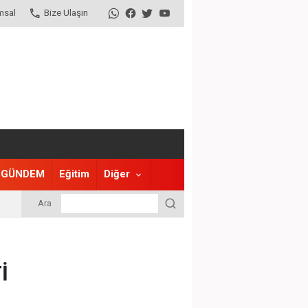
msal
Bize Ulaşın
GÜNDEM
Eğitim
Diğer
Ara
İ