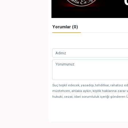
Yorumlar (0)
Suç teşkil edecek, yasadışı, tehditkar, rahatsız ed
müstehcen, ahlaka aykırı, kişilik haklarına zarar v
hukuki, cezai, idari sorumluluk içeriği gönderen Ü