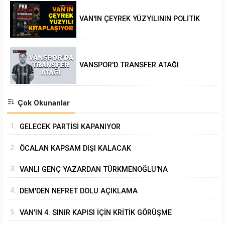
VAN'IN ÇEYREK YÜZYILININ POLİTİK
ANALİZİ
VANSPOR'D TRANSFER ATAĞI
Çok Okunanlar
1.
GELECEK PARTİSİ KAPANIYOR
2.
ÖCALAN KAPSAM DIŞI KALACAK
3.
VANLI GENÇ YAZARDAN TÜRKMENOĞLU'NA
ZİYARET
4.
DEM'DEN NEFRET DOLU AÇIKLAMA
5.
VAN'IN 4. SINIR KAPISI İÇİN KRİTİK GÖRÜŞME