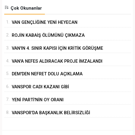
Çok Okunanlar
1.
VAN GENÇLİĞİNE YENİ HEYECAN
2.
ROJİN KABAİŞ ÖLÜMÜNÜ ÇIKMAZA
SÜRÜKLEMEK
3.
VAN'IN 4. SINIR KAPISI İÇİN KRİTİK GÖRÜŞME
4.
VAN'A NEFES ALDIRACAK PROJE İMZALANDI
5.
DEM'DEN NEFRET DOLU AÇIKLAMA
6.
VANSPOR CADI KAZANI GİBİ
7.
YENİ PARTİ'NİN OY ORANI
8.
VANSPOR’DA BAŞKANLIK BELİRSİZLİĞİ