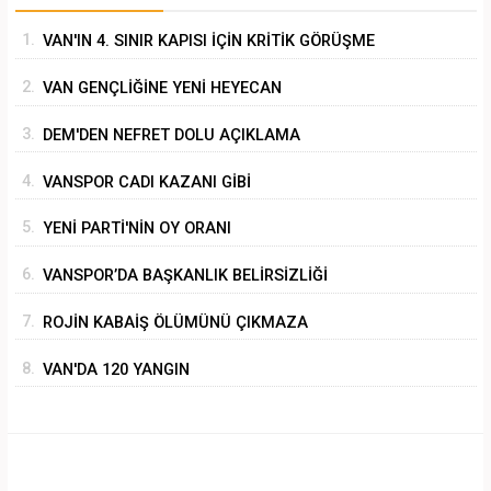
1.
VAN'IN 4. SINIR KAPISI İÇİN KRİTİK GÖRÜŞME
2.
VAN GENÇLİĞİNE YENİ HEYECAN
3.
DEM'DEN NEFRET DOLU AÇIKLAMA
4.
VANSPOR CADI KAZANI GİBİ
5.
YENİ PARTİ'NİN OY ORANI
6.
VANSPOR’DA BAŞKANLIK BELİRSİZLİĞİ
7.
ROJİN KABAİŞ ÖLÜMÜNÜ ÇIKMAZA
SÜRÜKLEMEK
8.
VAN'DA 120 YANGIN